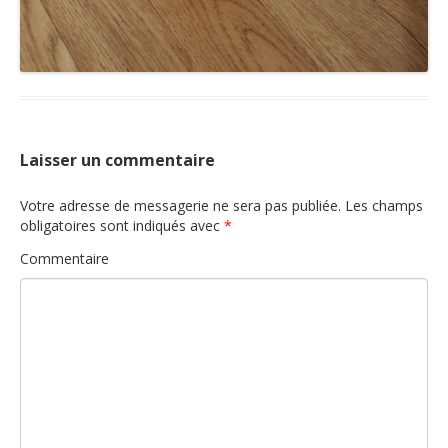
Sibylline
Dryade
Les salons
Doll Rendez-vous in Paris
Laisser un commentaire
Ldoll Festival
Votre adresse de messagerie ne sera pas publiée.
Les champs
obligatoires sont indiqués avec
*
Boutique
Commentaire