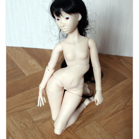
Work in Progress
Créer son décor
Idylle, poupée à la carte
Idylle à la carte
Catalogue Idylle
Simulateur Idylle
Autres poupées
WIP – Etamine
Lazuli (tête pour MSD)
Anciens modèles
Amaryllis
Sélène