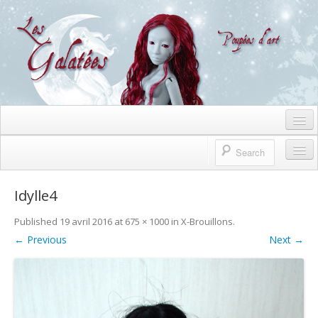
English
Accueil
Idylle4
L’atelier
Published
19 avril 2016
at
675 × 1000
in
X-Brouillons
.
← Previous
à propos
Next →
Processus de création
Partenariat avec Delffey